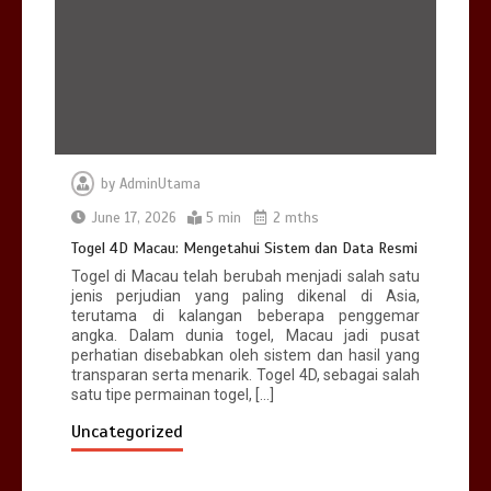
Mencari Kemenangan?|Cintatogel
Menyediakan Akurasi Besar Di Setiap
Hari
5 min
by
AdminUtama
NENEKTOGEL4D Situs Taruhan Togel
Online Terbesar sebagai Pecinta Togel
June 17, 2026
5 min
2 mths
5 min
Togel 4D Macau: Mengetahui Sistem dan Data Resmi
Togel di Macau telah berubah menjadi salah satu
jenis perjudian yang paling dikenal di Asia,
terutama di kalangan beberapa penggemar
angka. Dalam dunia togel, Macau jadi pusat
perhatian disebabkan oleh sistem dan hasil yang
transparan serta menarik. Togel 4D, sebagai salah
satu tipe permainan togel, […]
Uncategorized