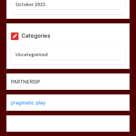
October 2025
Categories
Uncategorized
PARTNERSIP
pragmatic play
Slot Demo