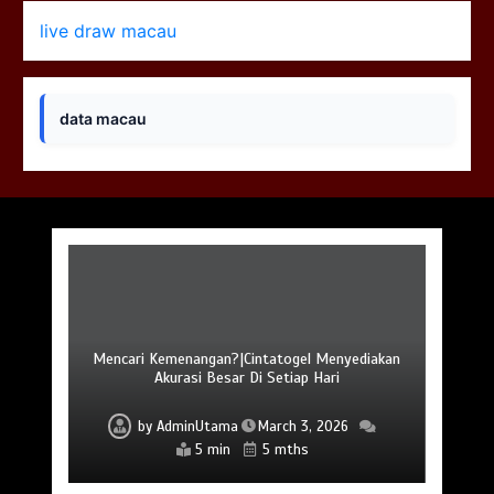
live draw macau
data macau
Tips Keberhasilan di Permainan Togel Macau: Hasil
Visi Dinas Lingkungan Hidup Barito Selatan untuk
Mencari Kemenangan?|Cintatogel Menyediakan
Rahasia Sukses Bermain Toto 6D HK: Panduan
Togel 4D Macau: Mengetahui Sistem dan Data
Ambil Berita Keluaran HK Pada Malam Hari Ini
NENEKTOGEL4D Situs Taruhan Togel Online
Terbesar sebagai Pecinta Togel
Akurasi Besar Di Setiap Hari
Era yang lebih hijau
Secara Langsung
dan Taktik
dari para
Resmi
by
by
by
by
by
by
by
AdminUtama
AdminUtama
AdminUtama
AdminUtama
AdminUtama
AdminUtama
AdminUtama
February 28, 2026
January 29, 2026
February 5, 2026
February 3, 2026
February 7, 2026
March 3, 2026
June 17, 2026
5 min
5 min
5 min
5 min
5 min
5 min
5 min
2 mths
5 mths
5 mths
6 mths
6 mths
6 mths
6 mths