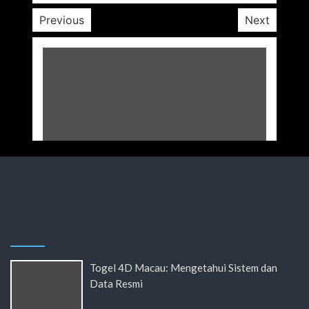
Previous
Next
Togel 4D Macau: Mengetahui Sistem dan
Data Resmi