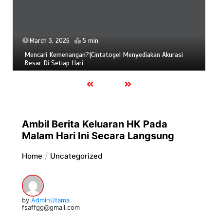
March 3, 2026
5 min
Mencari Kemenangan?|Cintatogel Menyediakan Akurasi
Besar Di Setiap Hari
Ambil Berita Keluaran HK Pada
Malam Hari Ini Secara Langsung
Home
Uncategorized
by
AdminUtama
fsaffgg@gmail.com