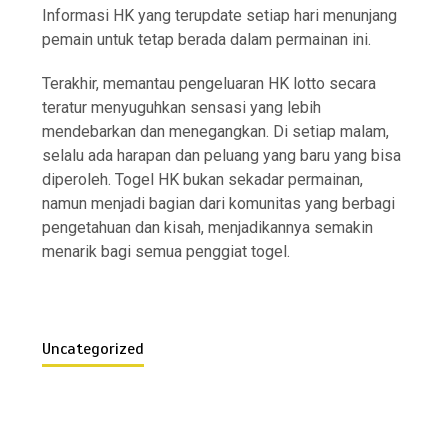
Informasi HK yang terupdate setiap hari menunjang
pemain untuk tetap berada dalam permainan ini.
Terakhir, memantau pengeluaran HK lotto secara
teratur menyuguhkan sensasi yang lebih
mendebarkan dan menegangkan. Di setiap malam,
selalu ada harapan dan peluang yang baru yang bisa
diperoleh. Togel HK bukan sekadar permainan,
namun menjadi bagian dari komunitas yang berbagi
pengetahuan dan kisah, menjadikannya semakin
menarik bagi semua penggiat togel.
Uncategorized