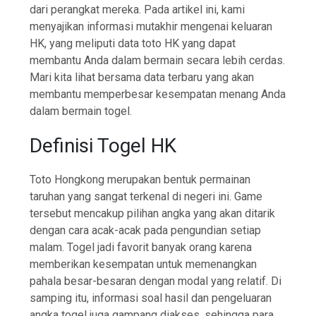
dari perangkat mereka. Pada artikel ini, kami
menyajikan informasi mutakhir mengenai keluaran
HK, yang meliputi data toto HK yang dapat
membantu Anda dalam bermain secara lebih cerdas.
Mari kita lihat bersama data terbaru yang akan
membantu memperbesar kesempatan menang Anda
dalam bermain togel.
Definisi Togel HK
Toto Hongkong merupakan bentuk permainan
taruhan yang sangat terkenal di negeri ini. Game
tersebut mencakup pilihan angka yang akan ditarik
dengan cara acak-acak pada pengundian setiap
malam. Togel jadi favorit banyak orang karena
memberikan kesempatan untuk memenangkan
pahala besar-besaran dengan modal yang relatif. Di
samping itu, informasi soal hasil dan pengeluaran
angka togel juga gampang diakses, sehingga para