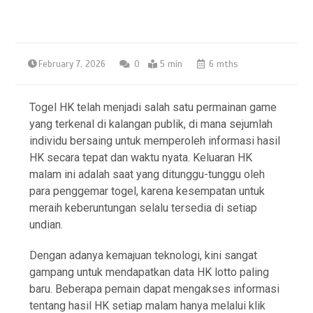
February 7, 2026
0
5 min
6 mths
Togel HK telah menjadi salah satu permainan game
yang terkenal di kalangan publik, di mana sejumlah
individu bersaing untuk memperoleh informasi hasil
HK secara tepat dan waktu nyata. Keluaran HK
malam ini adalah saat yang ditunggu-tunggu oleh
para penggemar togel, karena kesempatan untuk
meraih keberuntungan selalu tersedia di setiap
undian.
Dengan adanya kemajuan teknologi, kini sangat
gampang untuk mendapatkan data HK lotto paling
baru. Beberapa pemain dapat mengakses informasi
tentang hasil HK setiap malam hanya melalui klik