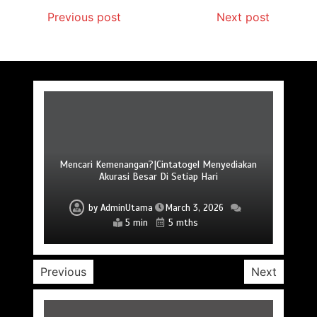
Previous post
Next post
Tips Keberhasilan di Permainan Togel Macau: Hasil
Visi Dinas Lingkungan Hidup Barito Selatan untuk
Mencari Kemenangan?|Cintatogel Menyediakan
Rahasia Sukses Bermain Toto 6D HK: Panduan
Togel 4D Macau: Mengetahui Sistem dan Data
Ambil Berita Keluaran HK Pada Malam Hari Ini
NENEKTOGEL4D Situs Taruhan Togel Online
Terbesar sebagai Pecinta Togel
Akurasi Besar Di Setiap Hari
Era yang lebih hijau
Secara Langsung
dan Taktik
dari para
Resmi
by
by
by
by
by
by
by
AdminUtama
AdminUtama
AdminUtama
AdminUtama
AdminUtama
AdminUtama
AdminUtama
February 28, 2026
January 29, 2026
February 5, 2026
February 3, 2026
February 7, 2026
March 3, 2026
June 17, 2026
5 min
5 min
5 min
5 min
5 min
5 min
5 min
2 mths
5 mths
5 mths
6 mths
6 mths
6 mths
6 mths
Previous
Next