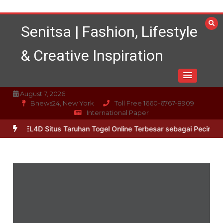
Skip
to
Senitsa | Fashion, Lifestyle
content
& Creative Inspiration
August 7, 2026
Bnews24, New York
Toll Free 1660-6767-8909
International Paper
GEL4D Situs Taruhan Togel Online Terbesar sebagai Pecinta Togel