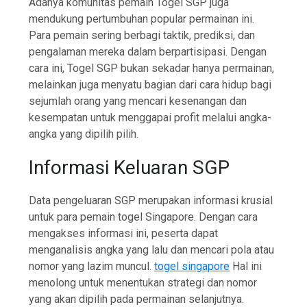
Adanya komunitas pemain Togel SGP juga
mendukung pertumbuhan popular permainan ini.
Para pemain sering berbagi taktik, prediksi, dan
pengalaman mereka dalam berpartisipasi. Dengan
cara ini, Togel SGP bukan sekadar hanya permainan,
melainkan juga menyatu bagian dari cara hidup bagi
sejumlah orang yang mencari kesenangan dan
kesempatan untuk menggapai profit melalui angka-
angka yang dipilih pilih.
Informasi Keluaran SGP
Data pengeluaran SGP merupakan informasi krusial
untuk para pemain togel Singapore. Dengan cara
mengakses informasi ini, peserta dapat
menganalisis angka yang lalu dan mencari pola atau
nomor yang lazim muncul.
togel singapore
Hal ini
menolong untuk menentukan strategi dan nomor
yang akan dipilih pada permainan selanjutnya.