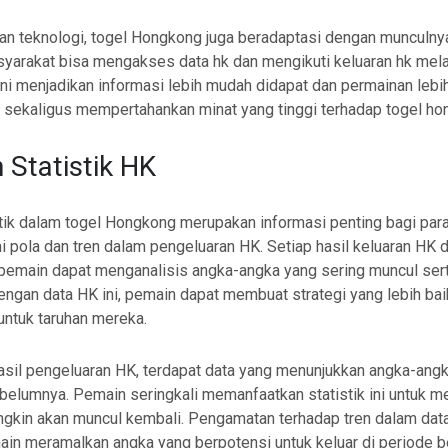
n teknologi, togel Hongkong juga beradaptasi dengan munculny
asyarakat bisa mengakses data hk dan mengikuti keluaran hk mela
ini menjadikan informasi lebih mudah didapat dan permainan lebi
a, sekaligus mempertahankan minat yang tinggi terhadap togel ho
 Statistik HK
stik dalam togel Hongkong merupakan informasi penting bagi par
 pola dan tren dalam pengeluaran HK. Setiap hasil keluaran HK d
a pemain dapat menganalisis angka-angka yang sering muncul ser
Dengan data HK ini, pemain dapat membuat strategi yang lebih ba
untuk taruhan mereka.
asil pengeluaran HK, terdapat data yang menunjukkan angka-angk
ebelumnya. Pemain seringkali memanfaatkan statistik ini untuk m
gkin akan muncul kembali. Pengamatan terhadap tren dalam data
n meramalkan angka yang berpotensi untuk keluar di periode be