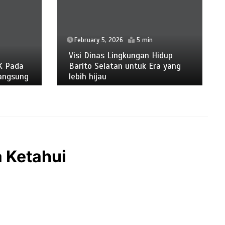
February 5, 2026
5 min
Visi Dinas Lingkungan Hidup
K Pada
Barito Selatan untuk Era yang
Langsung
lebih hijau
a Ketahui