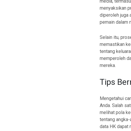
media, termasu
menyaksikan pr
diperoleh juga
pemain dalam m
Selain itu, pro
memastikan kea
tentang keluar
memperoleh dat
mereka.
Tips Ber
Mengetahui car
Anda. Salah sa
melihat pola k
tentang angka-
data HK dapat 