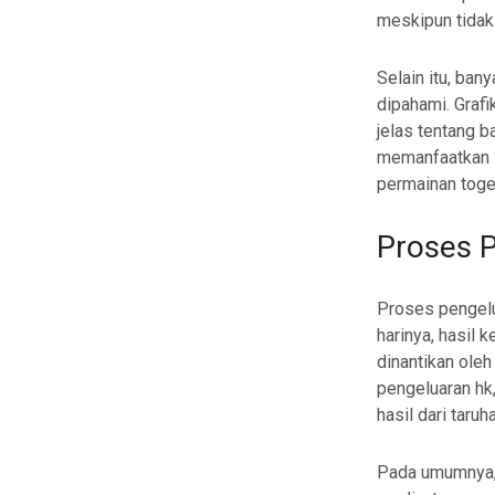
meskipun tidak 
Selain itu, ban
dipahami. Graf
jelas tentang 
memanfaatkan i
permainan toge
Proses 
Proses pengelu
harinya, hasil 
dinantikan ole
pengeluaran hk
hasil dari taru
Pada umumnya, 