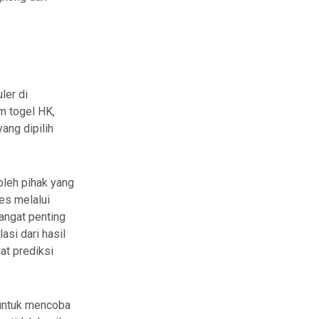
ler di
m togel HK,
ang dipilih
oleh pihak yang
es melalui
angat penting
si dari hasil
at prediksi
 untuk mencoba