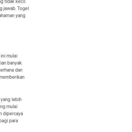
 tidak kecil.
g jawab. Togel
mahaman yang
ini mulai
tian banyak
derhana dan
, memberikan
yang lebih
ng mulai
n dipercaya
bagi para