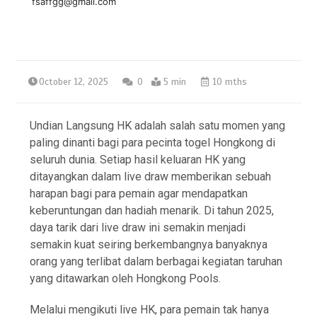
fsaffgg@gmail.com
October 12, 2025
0
5 min
10 mths
Undian Langsung HK adalah salah satu momen yang
paling dinanti bagi para pecinta togel Hongkong di
seluruh dunia. Setiap hasil keluaran HK yang
ditayangkan dalam live draw memberikan sebuah
harapan bagi para pemain agar mendapatkan
keberuntungan dan hadiah menarik. Di tahun 2025,
daya tarik dari live draw ini semakin menjadi
semakin kuat seiring berkembangnya banyaknya
orang yang terlibat dalam berbagai kegiatan taruhan
yang ditawarkan oleh Hongkong Pools.
Melalui mengikuti live HK, para pemain tak hanya