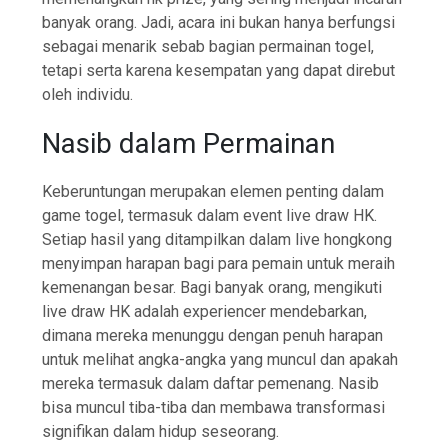
banyak orang. Jadi, acara ini bukan hanya berfungsi
sebagai menarik sebab bagian permainan togel,
tetapi serta karena kesempatan yang dapat direbut
oleh individu.
Nasib dalam Permainan
Keberuntungan merupakan elemen penting dalam
game togel, termasuk dalam event live draw HK.
Setiap hasil yang ditampilkan dalam live hongkong
menyimpan harapan bagi para pemain untuk meraih
kemenangan besar. Bagi banyak orang, mengikuti
live draw HK adalah experiencer mendebarkan,
dimana mereka menunggu dengan penuh harapan
untuk melihat angka-angka yang muncul dan apakah
mereka termasuk dalam daftar pemenang. Nasib
bisa muncul tiba-tiba dan membawa transformasi
signifikan dalam hidup seseorang.