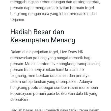
menggabungkan keberuntungan dan strategi cerdas,
pemain dapat mengalami aktivitas bermain togel
hongkong dengan cara yang lebih memuaskan dan
terjamin.
Hadiah Besar dan
Kesempatan Menang
Dalam dunia perjudian togel, Live Draw HK
menawarkan peluang yang sangat menarik bagi
pemain. Melalui sistem live hongkong transparan ini,
pemain bisa menyaksikan hasil keluaran hk
langsung, memberikan rasa aman dan percaya
dalam setiap taruhan yang ditempatkan. Adanya
hongkong pools sebagai sumber resmi menambah
kepercayaan pemain pada keakuratan data hk yang
dihasilkan.
Hadiah besar selalu menjadi daya tarik utama dalam