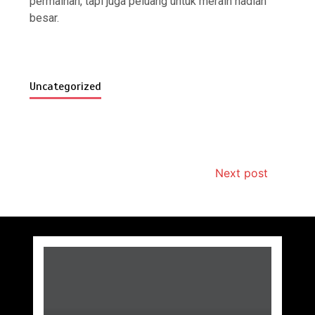
permainan, tapi juga peluang untuk meraih hadiah
besar.
Uncategorized
Next post