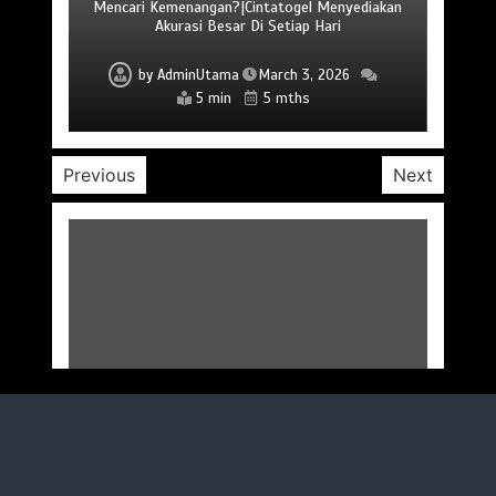
Tips Keberhasilan di Permainan Togel Macau: Hasil
Visi Dinas Lingkungan Hidup Barito Selatan untuk
Mencari Kemenangan?|Cintatogel Menyediakan
Rahasia Sukses Bermain Toto 6D HK: Panduan
Togel 4D Macau: Mengetahui Sistem dan Data
Ambil Berita Keluaran HK Pada Malam Hari Ini
NENEKTOGEL4D Situs Taruhan Togel Online
Terbesar sebagai Pecinta Togel
Akurasi Besar Di Setiap Hari
Era yang lebih hijau
Secara Langsung
dan Taktik
dari para
Resmi
by
by
by
by
by
by
by
AdminUtama
AdminUtama
AdminUtama
AdminUtama
AdminUtama
AdminUtama
AdminUtama
February 28, 2026
January 29, 2026
February 5, 2026
February 3, 2026
February 7, 2026
March 3, 2026
June 17, 2026
5 min
5 min
5 min
5 min
5 min
5 min
5 min
2 mths
5 mths
5 mths
6 mths
6 mths
6 mths
6 mths
Previous
Next